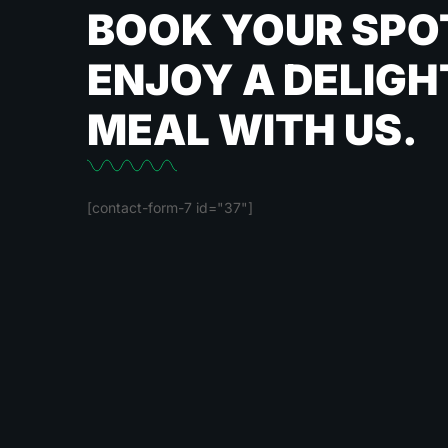
BOOK YOUR SPO
ENJOY A DELIGH
MEAL WITH US.
[contact-form-7 id="37"]